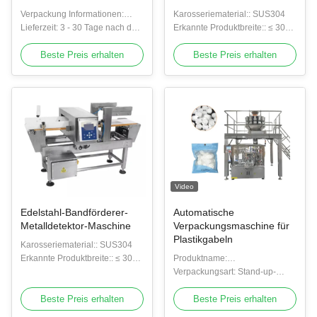
Kontrolleur
Verpackung Informationen:
Karosseriematerial:: SUS304
Pollywood-Fall
Lieferzeit: 3 - 30 Tage nach der
Erkannte Produktbreite:: ≤ 300
Zahlung vereinbart
mm
Beste Preis erhalten
Beste Preis erhalten
Video
Edelstahl-Bandförderer-
Automatische
Metalldetektor-Maschine
Verpackungsmaschine für
Plastikgabeln
Karosseriematerial:: SUS304
Erkannte Produktbreite:: ≤ 300
Produktname:
mm
Verpackungssystem mit
Verpackungsart: Stand-up-
Mehrkopfwaage
Beutel, Taschen, Beutel
Beste Preis erhalten
Beste Preis erhalten