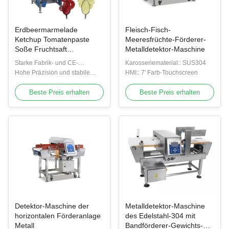
Erdbeermarmelade
Fleisch-Fisch-
Ketchup Tomatenpaste
Meeresfrüchte-Förderer-
Soße Fruchtsaft
Metalldetektor-Maschine
Kaffeebeutel Beutel
Starke Fabrik- und CE-
Karosseriematerial:: SUS304
Flüssigkeitsfüllmaschinen
zertifizierte Qualität:
Hohe Präzision und stabile
HMI:: 7' Farb-Touchscreen
Industrietaugliches Design,
Leistung: Fortschrittliche
strenge Qualitätsprüfung,
Abfülltechnologie sorgt für
Beste Preis erhalten
Beste Preis erhalten
weltweit markterprobte
genaue Dosierung und
Zuverlässigkeit
minimalen Produktabfall
Detektor-Maschine der
Metalldetektor-Maschine
horizontalen Förderanlage
des Edelstahl-304 mit
Metall
Bandförderer-Gewichts-