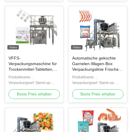
Video
Video
VFFS-
Automatische gekochte
Verpackungsmaschine für
Garnelen-Wagen-Box
Trockenmittel-Tabletten,
Verpackungslinie Frische
vorgefertigte Beutel-
gefrorene Garnelen-
Produktname:
Produktname:
Verpackungsmaschine mit
Füllverpackungsmaschine
Verpackungssystem mit
Verpackungsart: Stand-up-
Verpackungsmaschine für
Verpackungsart: Stand-up-
Mehrkopfwaage
für Tray
Mehrkopfwaage
Beutel, Taschen, Beutel
gefrorene Garnelen
Beutel, Taschen, Beutel
Beste Preis erhalten
Beste Preis erhalten