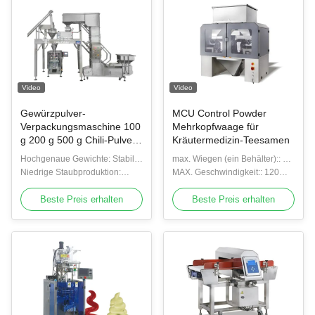
Video
Video
Gewürzpulver-
MCU Control Powder
Verpackungsmaschine 100
Mehrkopfwaage für
g 200 g 500 g Chili-Pulver-
Kräutermedizin-Teesamen
Verpackungsausrüstung
Hochgenaue Gewichte: Stabile
max. Wiegen (ein Behälter):: 5
Pulverfüll- und
und präzise Dosierung von
Niedrige Staubproduktion:
bis 200 g
MAX. Geschwindigkeit:: 120
Verschließmaschine
Gewürzen und Würzpulvern
Durch die schonende Befüllung
WMP
wird der Pulverflug reduziert
Beste Preis erhalten
Beste Preis erhalten