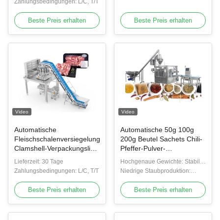
Zahlungsbedingungen: L/C, T/T
Beste Preis erhalten
Beste Preis erhalten
Video
Video
Automatische
Automatische 50g 100g
Fleischschalenversiegelungs-
200g Beutel Sachets Chili-
Clamshell-Verpackungslinie
Pfeffer-Pulver-
mit Mehrkopfwaage
Verpackungsmaschine
Lieferzeit: 30 Tage
Hochgenaue Gewichte: Stabile
Gewürzpulver
Zahlungsbedingungen: L/C, T/T
und präzise Dosierung von
Niedrige Staubproduktion:
Lebensmittelpulver-
Gewürzen und Würzpulvern
Durch die schonende Befüllung
Verpackungsausrüstung
Beste Preis erhalten
wird der Pulverflug reduziert
Beste Preis erhalten