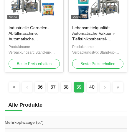
Video
Video
Industrielle Garnelen-
Lebensmittelqualität
Abfüllmaschine,
Automatische Vakuum-
Automatische
Tiefkühlkostbeutel-
Tiefkühlgarnelen-
Verpackungsmaschine
Produktname:
Produktname:
Verpackungsanlage,
Garnelen Tintenfischringe
Verpackungsmaschine für
Verpackungsart: Stand-up-
Verpackungsmaschine für
Verpackungstyp: Stand-up-
Abfüllmaschinenhersteller
Beutel Mehrkopfwaage
gefrorene Garnelen
Beutel, Taschen, Beutel
gefrorene Garnelen
Beutel, Taschen, Beutel
Füll- und
Beste Preis erhalten
Beste Preis erhalten
Verpackungsmaschine
36
37
38
39
40
Alle Produkte
Mehrkopfwaage
(57)