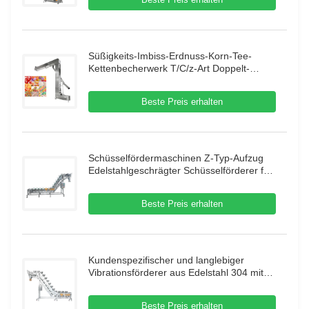
Süßigkeits-Imbiss-Erdnuss-Korn-Tee-
Kettenbecherwerk T/C/z-Art Doppelt-
Ausgang für Nahrungsmittelmaschine
Beste Preis erhalten
Schüsselfördermaschinen Z-Typ-Aufzug
Edelstahlgeschrägter Schüsselförderer für
gefrorene Lebensmittel
Beste Preis erhalten
Kundenspezifischer und langlebiger
Vibrationsförderer aus Edelstahl 304 mit
großem Zuführtrichter für die
Granulatförderung
Beste Preis erhalten