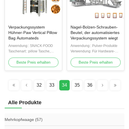
Verpackungssystem
Nagel-Bolzen-Schrauben-
Hühner-Paw Vertical Pillow
Beutel, der automatisiertes
Bag Automateds
Verpackungssystem wiegt
Anwendung:: SNACK-FOOD
Anwendung:: Pulver-Produkte
Taschenart:: pillow Tasche,
Verwendung: Für Hardware-
Keiltasche, Lochsandsack,
Nagel-Bolzen
Vakuumbeutel
Beste Preis erhalten
Beste Preis erhalten
32
33
34
35
36
Alle Produkte
Mehrkopfwaage
(57)