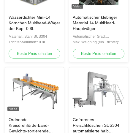
Video
Wasserdichter Mini-14
Automatischer klebriger
Körnchen Multihead-Wäger
Material 14 MultiHead-
der Kopf-0.8L
Hauptwäger
Material:: Stahl SUS304
Automatischer Grad:
Trichter-Volumen:: 0.8L
Automatisch
Max. Weighing (ein Trichter):
1000g
Beste Preis erhalten
Beste Preis erhalten
Video
Ordnende
Gefrorenes
Kreisdrehförderband-
Fleischklöschen SUS304
Gewichts-sortierende
automatisierte halb