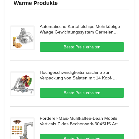
Warme Produkte
Automatische Kartoffelchips Mehrköpfige
Waage Gewichtungssystem Garnelen
Französisch Verpackungsmaschine Puffing
Food Granule Verpackungsmaschine
Beste Preis erhalten
Hochgeschwindigkeitsmaschine zur
Verpackung von Salaten mit 14 Kopf-
Mehrköpfigen Maschine zur Verpackung
von getrockneten Früchten
Beste Preis erhalten
Förderer-Mais-Mühlkaffee-Bean Mobile
Verticals Z des Becherwerk-304SUS Art
mit Erschütterungs-Zufuhr
Beste Preis erhalten