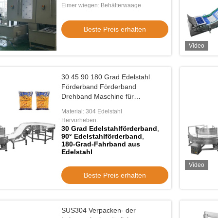
Füllmaschine
Eimer wiegen: Behälterwaage
Beste Preis erhalten
Video
30 45 90 180 Grad Edelstahl
Förderband Förderband
Drehband Maschine für
verschiedene Industriezweige
Material: 304 Edelstahl
Hervorheben:
30 Grad Edelstahlförderband
,
90° Edelstahlförderband
,
180-Grad-Fahrband aus
Edelstahl
Video
Beste Preis erhalten
SUS304 Verpacken- der