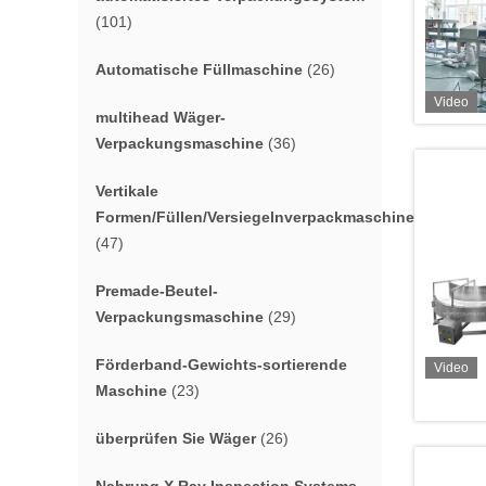
(101)
Automatische Füllmaschine
(26)
Video
multihead Wäger-
Verpackungsmaschine
(36)
Vertikale
Formen/Füllen/Versiegelnverpackmaschine
(47)
Premade-Beutel-
Verpackungsmaschine
(29)
Förderband-Gewichts-sortierende
Video
Maschine
(23)
überprüfen Sie Wäger
(26)