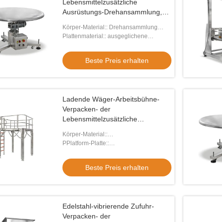
Lebensmittelzusätzliche
Ausrüstungs-Drehansammlung,
die Tabelle sammelt
Körper-Material:: Drehansammlung
SUS304, die Tabelle sammelt
Plattenmaterial:: ausgeglichene
Glasplatte/Edelstahlplatte
Beste Preis erhalten
Ladende Wäger-Arbeitsbühne-
Verpacken- der
Lebensmittelzusätzliche
Ausrüstung
Körper-Material::
Kohlenstoffstahl/Edelstahl
PPlatform-Platte::
Gleitschutzgrübchenaluminiumplatte
Beste Preis erhalten
Edelstahl-vibrierende Zufuhr-
Verpacken- der