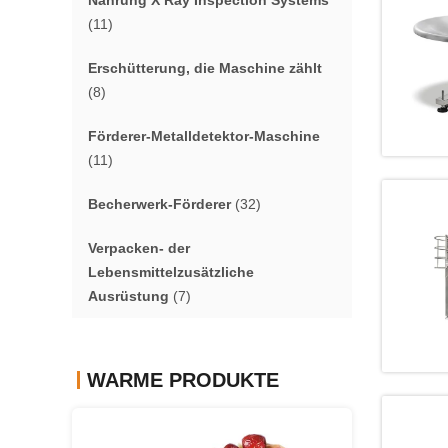
Nahrung X Ray Inspection Systems
(11)
Erschütterung, die Maschine zählt
(8)
Förderer-Metalldetektor-Maschine
(11)
Becherwerk-Förderer
(32)
Verpacken- der
Lebensmittelzusätzliche
Ausrüstung
(7)
WARME PRODUKTE