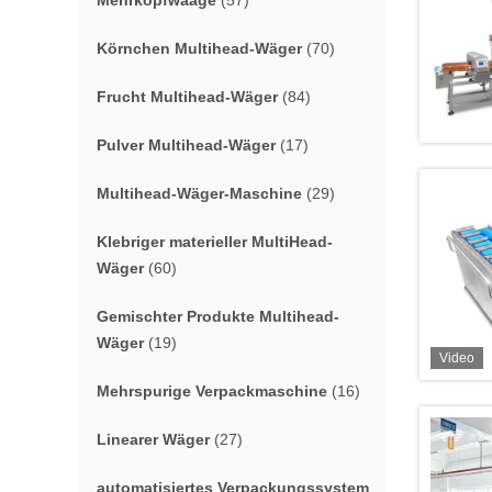
Mehrkopfwaage
(57)
Körnchen Multihead-Wäger
(70)
Frucht Multihead-Wäger
(84)
Pulver Multihead-Wäger
(17)
Multihead-Wäger-Maschine
(29)
Klebriger materieller MultiHead-
Wäger
(60)
Gemischter Produkte Multihead-
Wäger
(19)
Video
Mehrspurige Verpackmaschine
(16)
Linearer Wäger
(27)
automatisiertes Verpackungssystem