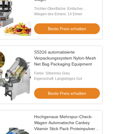
Trichter-Oberfläche: Einfacher
Plattentrichter
Wiegen des Eimers: 14 Eimer
Beste Preis erhalten
SS316 automatisierte
Verpackungssystem Nylon-Mesh
Net Bag Packaging Equipment
Farbe: Silbernes Grau
Eigenschaft: Langlebiges Gut
Beste Preis erhalten
Hochgenaue Mehrspur-Check-
Wagen Automatische Cankey
Vitamin Stick Pack Proteinpulver-