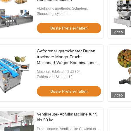
Ablehnungsmethode: Schieben
(optional: schlagen, wechseln, andere)
Steuerungssystem:
Hochgeschwindigkeits-A/D-
Probenahmer
Beste Preis erhalten
Video
Gefrorener getrockneter Durian
trocknete Mango-Frucht
Multihead-Wäger-Kombinations-
Ausrüstungs-manuelle Gurt-Art
Material: Edelstahl SUS304
Zahlen von Skalen: 12
Beste Preis erhalten
Video
Ventilbeutel-Abfüllmaschine für 9
bis 50 kg
Produktname: Ventilsäcke Gewichtung