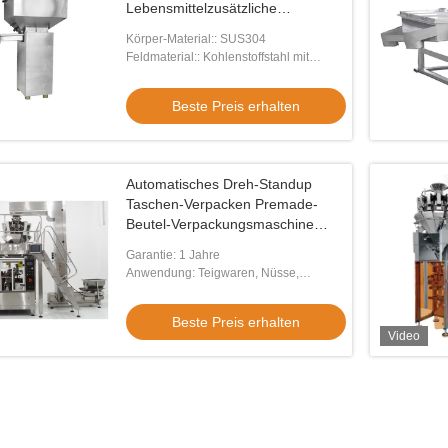
Lebensmittelzusätzliche
Ausrüstung
Körper-Material:: SUS304
Feldmaterial:: Kohlenstoffstahl mit
Pulverbeschichtung
Beste Preis erhalten
Automatisches Dreh-Standup
Taschen-Verpacken Premade-
Video
Vide
Beutel-Verpackungsmaschine
Doypack
ss-Erdnuss-Korn-Tee-
Schüsselfördermaschinen Z-Typ-Aufzug
Kunde
Garantie: 1 Jahre
k T/C/z-Art Doppelt-
Anwendung: Teigwaren, Nüsse,
Edelstahlgeschrägter Schüsselförderer
Vibra
Imbisse, Lebensmittelindustrie
rungsmittelmaschine
für gefrorene Lebensmittel
große
Preis erhalten
Beste Preis erhalten
Gran
Beste Preis erhalten
Video