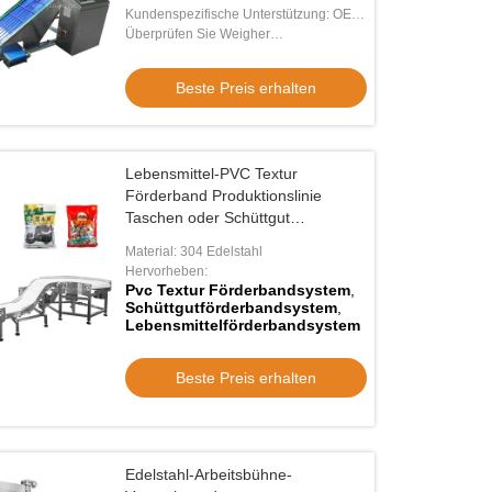
Check-Wagen
Kundenspezifische Unterstützung: OEM,
ODM
Überprüfen Sie Weigher
Produktionsmaschine: Mehrspurige
Prüfeinheit
Beste Preis erhalten
Lebensmittel-PVC Textur
Förderband Produktionslinie
Taschen oder Schüttgut
Förderband System
Material: 304 Edelstahl
Hervorheben:
Pvc Textur Förderbandsystem
,
Schüttgutförderbandsystem
,
Lebensmittelförderbandsystem
Beste Preis erhalten
Edelstahl-Arbeitsbühne-