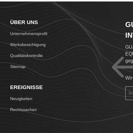
ÜBER UNS
G
Unternehmensprofil
I
L
Werksbesichtigung
GU
EQ
Qualitätskontrolle
geg
Sitemap
Bra
Ver
Wir
Unt
EREIGNISSE
Her
Lin
Neuigkeiten
int
spe
Rechtssachen
stä