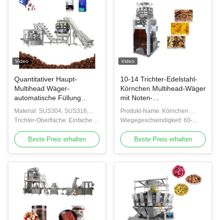
Video
Video
Quantitativer Haupt-
10-14 Trichter-Edelstahl-
Multihead Wäger-
Körnchen Multihead-Wäger
automatische Füllung
mit Noten-
Kaffee-Bean Bag Packing
Bildschirmanzeige-System
Material: SUS304, SUS316,
Produkt-Name: Körnchen
Machine Withs 14
Kohlenstoffstahl
Trichter-Oberfläche: Einfacher
Multihead-Wäger
Wiegegeschwindigkeit: 60-
Plattentrichter
120bags/min
Beste Preis erhalten
Beste Preis erhalten