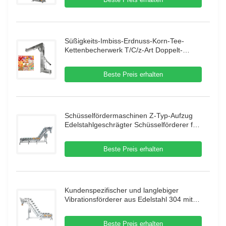
Süßigkeits-Imbiss-Erdnuss-Korn-Tee-
Kettenbecherwerk T/C/z-Art Doppelt-
Ausgang für Nahrungsmittelmaschine
Beste Preis erhalten
Schüsselfördermaschinen Z-Typ-Aufzug
Edelstahlgeschrägter Schüsselförderer für
gefrorene Lebensmittel
Beste Preis erhalten
Kundenspezifischer und langlebiger
Vibrationsförderer aus Edelstahl 304 mit
großem Zuführtrichter für die
Granulatförderung
Beste Preis erhalten