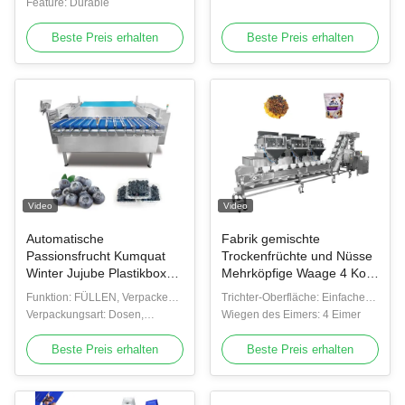
Feature: Durable
Kartoffeln Zitrusfrüchte
Netzbeutel-
Beste Preis erhalten
Beste Preis erhalten
Verpackungsmaschine
Schokoladenmünzen
Netzbeutel-
Verpackungsmaschine
Video
Video
Automatische
Fabrik gemischte
Passionsfrucht Kumquat
Trockenfrüchte und Nüsse
Winter Jujube Plastikbox
Mehrköpfige Waage 4 Kopf
Verpackungsmaschine
lineare Waage Vffs
Funktion: FÜLLEN, Verpacken,
Trichter-Oberfläche: Einfacher
Blackberry Wiegen
Verpackungsmaschine Zip
Versiegeln, Versiegeln, Zählen
Verpackungsart: Dosen,
Plattentrichter
Wiegen des Eimers: 4 Eimer
Füllverpackungslinie
Bag Verpackungsmaschine
Kartons und Flaschen
Beste Preis erhalten
Beste Preis erhalten