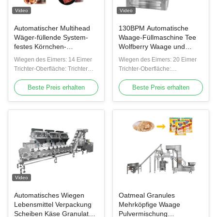
Video
Video
Automatischer Multihead
130BPM Automatische
Wäger-füllende System-
Waage-Füllmaschine Tee
festes Körnchen-
Wolfberry Waage und
Verpackmaschine Soems
Abfüllsystem
Wiegen des Eimers: 14 Eimer
Wiegen des Eimers: 20 Eimer
Trichter-Oberfläche: Trichter
Trichter-Oberfläche:
einfache Plattentrichter/der
Grübchenplattentrichter
Grübchenplatte
Beste Preis erhalten
Beste Preis erhalten
Video
Automatisches Wiegen
Oatmeal Granules
Lebensmittel Verpackung
Mehrköpfige Waage
Scheiben Käse Granulat
Pulvermischung