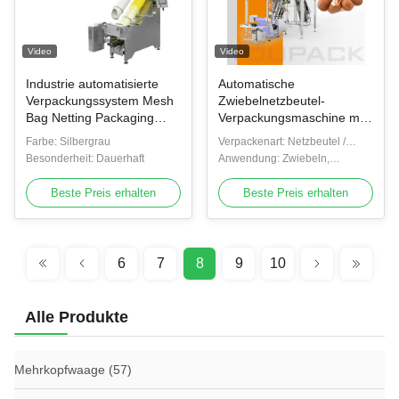
Video
Video
Industrie automatisierte
Automatische
Verpackungssystem Mesh
Zwiebelnetzbeutel-
Bag Netting Packaging
Verpackungsmaschine mit
Machine für Orange
Clipper und
Farbe: Silbergrau
Verpackenart: Netzbeutel /
Etikettiersystem
Besonderheit: Dauerhaft
Netzbeutel
Anwendung: Zwiebeln,
Kartoffeln, Knoblauch,
Beste Preis erhalten
Zitrusfrüchte, Zitronen,
Beste Preis erhalten
Orangen, Kastanien,
Meeresfrüchte, Schalen
6
7
8
9
10
Alle Produkte
Mehrkopfwaage
(57)