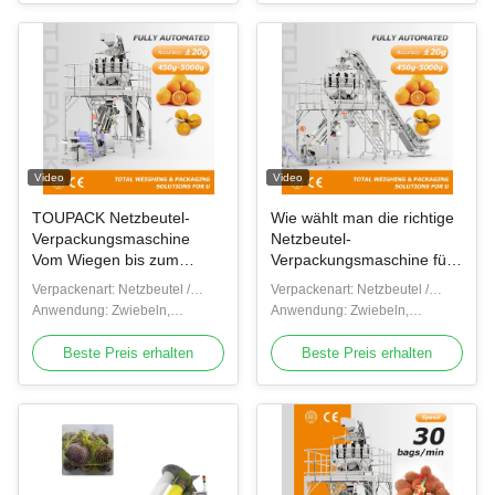
Meeresfrüchte, Schalen
Video
Video
TOUPACK Netzbeutel-
Wie wählt man die richtige
Verpackungsmaschine
Netzbeutel-
Vom Wiegen bis zum
Verpackungsmaschine für
Verpacken – eine
Zwiebeln, Kartoffeln,
Verpackenart: Netzbeutel /
Verpackenart: Netzbeutel /
komplette automatisierte
Zitrusfrüchte und
Netzbeutel
Anwendung: Zwiebeln,
Netzbeutel
Anwendung: Zwiebeln,
Lösung
Meeresfrüchte?
Kartoffeln, Knoblauch,
Kartoffeln, Knoblauch,
Zitrusfrüchte, Zitronen,
Beste Preis erhalten
Zitrusfrüchte, Zitronen,
Beste Preis erhalten
Orangen, Kastanien,
Orangen, Kastanien,
Meeresfrüchte, Schalen
Meeresfrüchte, Schalen