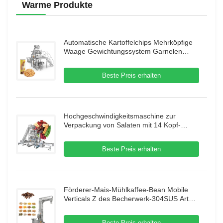
Warme Produkte
Automatische Kartoffelchips Mehrköpfige
Waage Gewichtungssystem Garnelen
Französisch Verpackungsmaschine Puffing
Food Granule Verpackungsmaschine
Beste Preis erhalten
Hochgeschwindigkeitsmaschine zur
Verpackung von Salaten mit 14 Kopf-
Mehrköpfigen Maschine zur Verpackung
von getrockneten Früchten
Beste Preis erhalten
Förderer-Mais-Mühlkaffee-Bean Mobile
Verticals Z des Becherwerk-304SUS Art
mit Erschütterungs-Zufuhr
Beste Preis erhalten