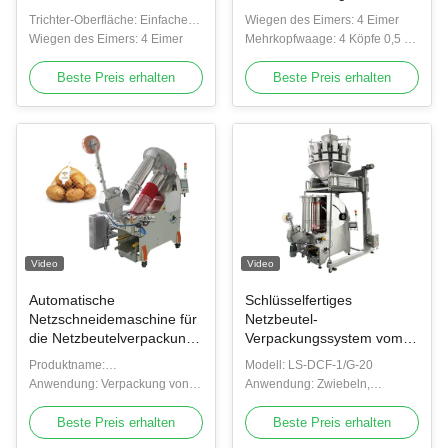
Frühstück Hafer Getreide
Proportionierung Waage
Trichter-Oberfläche: Einfacher
Wiegen des Eimers: 4 Eimer
Vorgefertigte
Verpackungssystem mit
Plattentrichter
Wiegen des Eimers: 4 Eimer
Mehrkopfwaage: 4 Köpfe 0,5 L
Reißverschluss Tasche
linearen Waage
Linear
Nüsse
Beste Preis erhalten
Beste Preis erhalten
Verpackungsmaschine
Video
Video
Automatische
Schlüsselfertiges
Netzschneidemaschine für
Netzbeutel-
die Netzbeutelverpackung
Verpackungssystem vom
von Zwiebeln, Kartoffeln
Wiegen bis zum Verpacken
Produktname:
Modell: LS-DCF-1/G-20
und Zitrusfrüchten
für Frischwarenverarbeiter
Netzschneidemaschine
Anwendung: Verpackung von
Anwendung: Zwiebeln,
Frischprodukten / Obst /
Kartoffeln, Knoblauch,
Gemüse / Nüssen
Beste Preis erhalten
Zitrusfrüchte, Zitronen,
Beste Preis erhalten
Orangen, Kastanien,