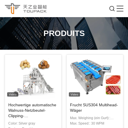
PRODUITS
Video
Video
Hochwertige automatische
Frucht SUS304 Multihead-
Walnuss-Netzbeutel-
Wäger
Clipping-
Max. Weighing (ein Gurt)::
Verpackungsmaschine
Color: Silver gray
2000g
Max. Speed:: 30 WPM
Knoblauch Zwiebeln