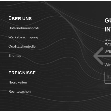
ÜBER UNS
G
Unternehmensprofil
I
L
Werksbesichtigung
GU
EQ
Qualitätskontrolle
geg
Sitemap
Bra
Ver
Wir
Unt
EREIGNISSE
Her
Lin
Neuigkeiten
int
spe
Rechtssachen
stä