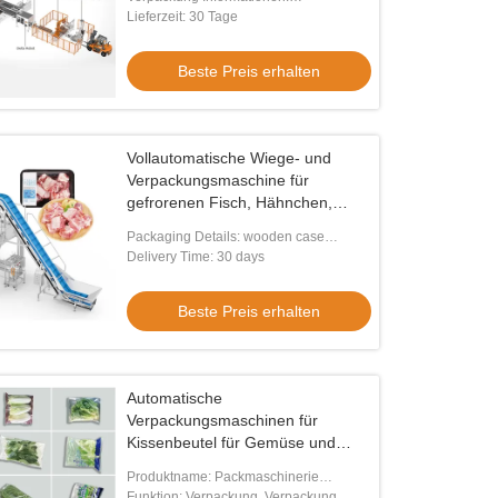
Tasche Verpackungsmaschine
Holzkofferverpackung
Lieferzeit: 30 Tage
Beste Preis erhalten
Vollautomatische Wiege- und
Verpackungsmaschine für
gefrorenen Fisch, Hähnchen,
Truthahn, Rindfleisch,
Packaging Details: wooden case
Fleischbällchen -
packaging
Delivery Time: 30 days
Fleischverpackungsmaschine für
Rippchen
Beste Preis erhalten
Automatische
Verpackungsmaschinen für
Kissenbeutel für Gemüse und
frisches Obst
Produktname: Packmaschinerie
Kissenbeutel
Funktion: Verpackung, Verpackung