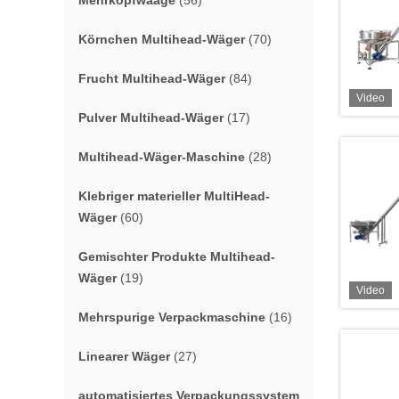
Mehrkopfwaage
(56)
Körnchen Multihead-Wäger
(70)
Frucht Multihead-Wäger
(84)
Video
Pulver Multihead-Wäger
(17)
Multihead-Wäger-Maschine
(28)
Klebriger materieller MultiHead-
Wäger
(60)
Gemischter Produkte Multihead-
Wäger
(19)
Video
Mehrspurige Verpackmaschine
(16)
Linearer Wäger
(27)
automatisiertes Verpackungssystem