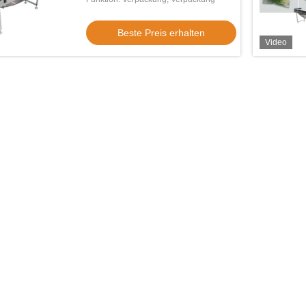
Beste Preis erhalten
Video
Video
Vide
her und langlebiger
Vibrationsförderer Herstellung Elektrisch
Hohe 
er aus Edelstahl 304 mit
Elektromagnetisch Magnetisch
Nahr
chter für die
Automatisch Vibrationsrinnenförderer
X Ra
Preis erhalten
Beste Preis erhalten
ng
Hubförderer