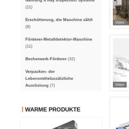
Nahrung X Ray Inspection Systems
(11)
Erschütterung, die Maschine zählt
Video
(8)
Förderer-Metalldetektor-Maschine
(11)
Becherwerk-Förderer
(32)
Verpacken- der
Lebensmittelzusätzliche
Video
Ausrüstung
(7)
WARME PRODUKTE