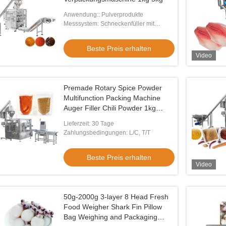
Anwendung:: Pulverprodukte
Messsystem: Schneckenfüller mit
rotierender Füllschnecke
Beste Preis erhalten
Video
Premade Rotary Spice Powder
Multifunction Packing Machine
Auger Filler Chili Powder 1kg
Pouch Filling Machine
Lieferzeit: 30 Tage
Zahlungsbedingungen: L/C, T/T
Beste Preis erhalten
Video
50g-2000g 3-layer 8 Head Fresh
Food Weigher Shark Fin Pillow
Bag Weighing and Packaging