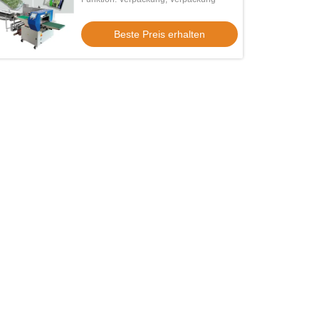
Beste Preis erhalten
o
Video
Qualität 17 Zoll-HMI automatisierte
Nahrung X Ray Inspection System
ung X Ray Inspector 70m/Min Food
Automatic IP66 100KV X Ray Detec
y Inspection Systems
Beste Preis erhalten
Beste Preis erhalten