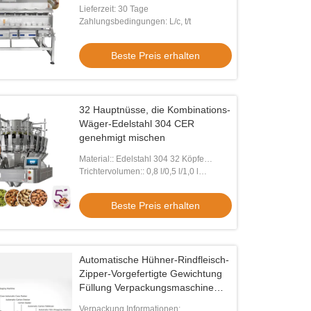
Machine
Lieferzeit: 30 Tage
Zahlungsbedingungen: L/c, t/t
Beste Preis erhalten
32 Hauptnüsse, die Kombinations-
Wäger-Edelstahl 304 CER
genehmigt mischen
Material:: Edelstahl 304 32 Köpfe
Mischkopf
Trichtervolumen:: 0,8 l/0,5 l/1,0 l
Mischkopf mit 32 Köpfen
Beste Preis erhalten
Automatische Hühner-Rindfleisch-
Zipper-Vorgefertigte Gewichtung
Füllung Verpackungsmaschine
Gefrorene Meeresfrüchte Doypack
Verpackung Informationen: