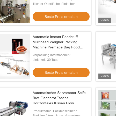
Verpackungsmaschine mit Datum
Kohlenstoffstahl
Trichter-Oberfläche: Einfacher
Drucker
Plattentrichter
Beste Preis erhalten
Video
Automatic Instant Foodstuff
Multihead Weigher Packing
Machine Premade Bag Food
Packaging Machines
Verpackung Informationen:
Holzkofferverpackung
Lieferzeit: 30 Tage
Beste Preis erhalten
Video
Automatischer Servomotor Seife
Brot Flachbrot Tasche
Horizontales Kissen Flow
Verpackungsmaschine Kissen
Produktname: Packmaschinerie
Tasche Verpackungsmaschine
Kissenbeutel
Funktion: Verpackung, Verpackung