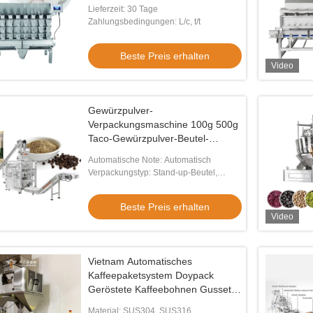
Machine
Lieferzeit: 30 Tage
Zahlungsbedingungen: L/c, t/t
Beste Preis erhalten
Video
Gewürzpulver-
Verpackungsmaschine 100g 500g
Taco-Gewürzpulver-Beutel-
Verpackungsmaschine Pulverfüll-
Automatische Note: Automatisch
und Verpackungsmaschine
Verpackungstyp: Stand-up-Beutel,
Taschen, Beutel
Beste Preis erhalten
Video
Vietnam Automatisches
Kaffeepaketsystem Doypack
Geröstete Kaffeebohnen Gusset
Tasche Ziplock Tasche
Material: SUS304, SUS316,